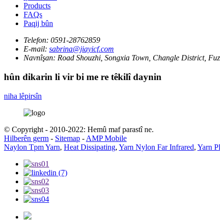
Products
FAQs
Paqij bûn
Telefon:
0591-28762859
E-mail:
sabrina@jiayicf.com
Navnîşan:
Road Shouzhi, Songxia Town, Changle District, Fuz
hûn dikarin li vir bi me re têkilî daynin
niha lêpirsîn
© Copyright - 2010-2022: Hemû maf parastî ne.
Hilberên germ
-
Sitemap
-
AMP Mobile
Naylon Tpm Yarn
,
Heat Dissipating
,
Yarn Nylon Far Infrared
,
Yarn Pl