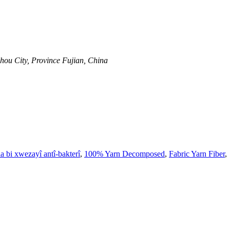
hou City, Province Fujian, China
a bi xwezayî antî-bakterî
,
100% Yarn Decomposed
,
Fabric Yarn Fiber
,