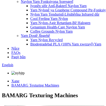
Naylon Yarn Fonksiyona Şoreşgerî
Iyonên sifir Antî-Bakterî Naylon Yarn
Yarn Nylonê ya Graphene Compound Pir-Fonksiy
Nylon Yarn Tenduristî-Lênihêrîna Infrared dûr
Cool Feeling Yarn Nylon
Yarn Nylon-Agir Retardant-Bê Halogen
Genanium Health-Care Naylon Yarn
Coffee Grounds Nylon Yarn
Yarn Dostê Jîngehê
Yarn Nylon Recycled
Biodegradebal PLA (100% Yarn xwezayî) Yarn
Nûçe
FAQs
Paqij bûn
English
Xane
BAMARG Texturing Machines
BAMARG Texturing Machines