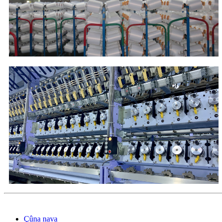
Çûna nava