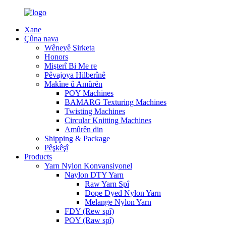
Xane
Çûna nava
Wêneyê Şirketa
Honors
Mişterî Bi Me re
Pêvajoya Hilberînê
Makîne û Amûrên
POY Machines
BAMARG Texturing Machines
Twisting Machines
Circular Knitting Machines
Amûrên din
Shipping & Package
Pêşkêşî
Products
Yarn Nylon Konvansiyonel
Naylon DTY Yarn
Raw Yarn Spî
Dope Dyed Nylon Yarn
Melange Nylon Yarn
FDY (Rew spî)
POY (Raw spî)